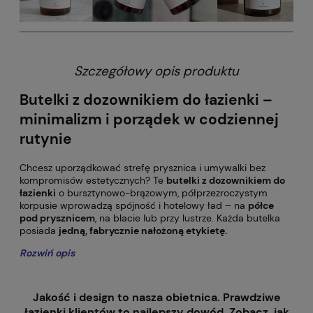
Szczegółowy opis produktu
Butelki z dozownikiem do łazienki –
minimalizm i porządek w codziennej
rutynie
Chcesz uporządkować strefę prysznica i umywalki bez
kompromisów estetycznych? Te
butelki z dozownikiem do
łazienki
o bursztynowo-brązowym, półprzezroczystym
korpusie wprowadzą spójność i hotelowy ład – na
półce
pod prysznicem
, na blacie lub przy lustrze. Każda butelka
posiada
jedną, fabrycznie nałożoną etykietę.
Rozwiń opis
Jakość i design to nasza obietnica
. Prawdziwe
łazienki klientów to najlepszy dowód. Zobacz, jak