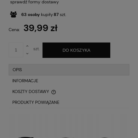
sprawdź formy dostawy
63
osoby
kupiły
87
szt.
39,99 zł
Cena:
szt.
DO KOSZYKA
OPIS
INFORMACJE
KOSZTY DOSTAWY
CENA NIE ZAWIERA EWENTUALNYCH KOSZTÓW
PŁATNOŚCI
PRODUKTY POWIĄZANE