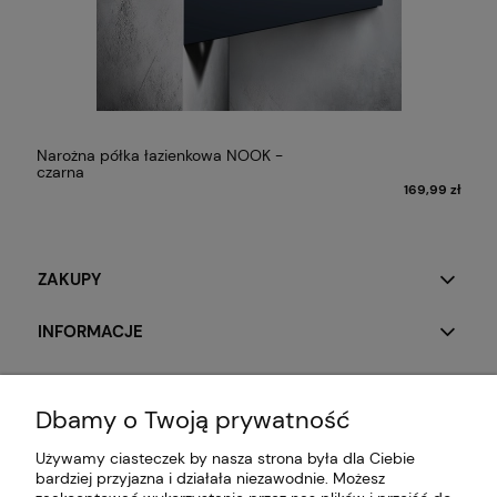
Narożna półka łazienkowa NOOK -
czarna
ł
169,99 zł
ZAKUPY
INFORMACJE
O NAS
Dbamy o Twoją prywatność
Używamy ciasteczek by nasza strona była dla Ciebie
bardziej przyjazna i działała niezawodnie. Możesz