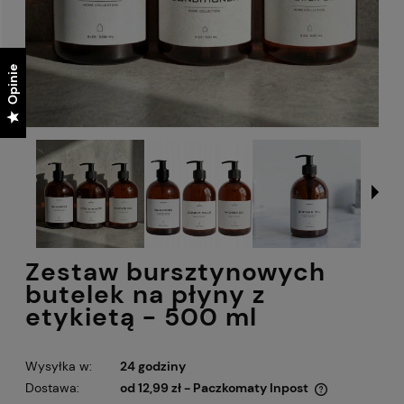
Opinie
Opinie
Zestaw bursztynowych
butelek na płyny z
etykietą - 500 ml
Wysyłka w:
24 godziny
Dostawa:
od 12,99 zł
- Paczkomaty Inpost
Cena nie zawiera ewentualnych kosztów płatności