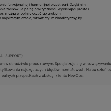
ie funkcjonalnej i harmonijnej przestrzeni. Dzięki nim
eśnie zachowuje pełną praktyczność. Wybierając proste i
ps, można w pełni cieszyć się urokiem
w najbliższym czasie, rozważ styl minimalistyczny, by
AL SUPPORT)
żem w doradztwie produktowym. Specjalizuje się w rozwiązywan
entyfikowaniu najczęstszych błędów montażowych. Na co dzień o
 realnych przypadkach z obsługi klienta NewOps.