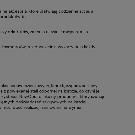
ne akcesoria, które ułatwiają codzienne życie, a
 produktów to:
czy szlafroków, zajmują niewiele miejsca, a są
h kosmetyków, a jednocześnie wykorzystują każdy
akcesoriów łazienkowych, które łączą nowoczesny
 z powlekanej stali odpornej na korozję, co czyni je
czystości. NewOps to lokalny producent, który szanuje
eciętnych doświadczeń zakupowych na każdej
e możliwość realizacji zamówień na wymiar.