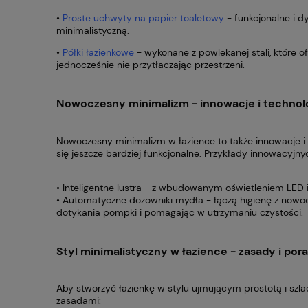
•
Proste uchwyty na papier toaletowy
- funkcjonalne i d
minimalistyczną.
•
Półki łazienkowe
- wykonane z powlekanej stali, które 
jednocześnie nie przytłaczając przestrzeni.
Nowoczesny minimalizm - innowacje i technol
Nowoczesny minimalizm w łazience to także innowacje i
się jeszcze bardziej funkcjonalne. Przykłady innowacyjny
• Inteligentne lustra - z wbudowanym oświetleniem LED 
• Automatyczne dozowniki mydła - łączą higienę z now
dotykania pompki i pomagając w utrzymaniu czystości.
Styl minimalistyczny w łazience - zasady i por
Aby stworzyć łazienkę w stylu ujmującym prostotą i szla
zasadami: