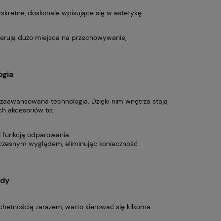
yskretne, doskonale wpisujące się w estetykę
oferują dużo miejsca na przechowywanie,
ogia
 zaawansowana technologia. Dzięki nim wnętrza stają
ch akcesoriów to:
i funkcją odparowania.
oczesnym wyglądem, eliminując konieczność
ady
chetnością zarazem, warto kierować się kilkoma