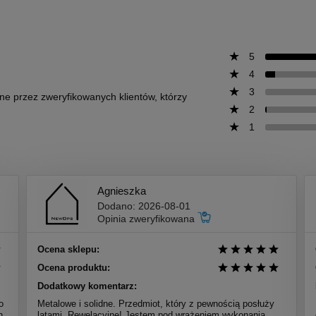
5
4
3
one przez zweryfikowanych klientów, którzy
2
1
Agnieszka
Dodano: 2026-08-01
Opinia zweryfikowana
Ocena sklepu:
Ocena produktu:
Dodatkowy komentarz:
o
Metalowe i solidne. Przedmiot, który z pewnością posłuży
n
latami. Rewelacyjne! Jestem pod wrażeniem wykonania.