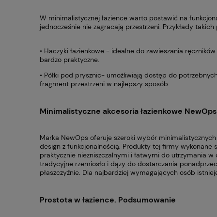
W minimalistycznej łazience warto postawić na funkcjonal
jednocześnie nie zagracają przestrzeni. Przykłady takich
• Haczyki łazienkowe - idealne do zawieszania ręczników 
bardzo praktyczne.
• Półki pod prysznic- umożliwiają dostęp do potrzebnyc
fragment przestrzeni w najlepszy sposób.
Minimalistyczne akcesoria łazienkowe NewOps
Marka NewOps oferuje szeroki wybór minimalistycznych 
design z funkcjonalnością. Produkty tej firmy wykonane są
praktycznie niezniszczalnymi i łatwymi do utrzymania w 
tradycyjne rzemiosło i dąży do dostarczania ponadprz
płaszczyźnie. Dla najbardziej wymagających osób istniej
Prostota w łazience. Podsumowanie