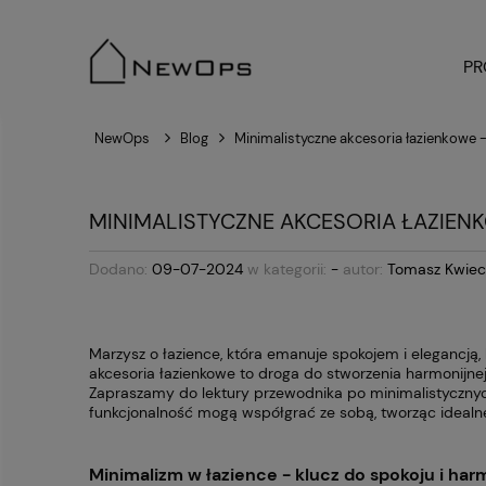
PR
NewOps
Blog
Minimalistyczne akcesoria łazienkowe -
MINIMALISTYCZNE AKCESORIA ŁAZIENK
Dodano:
09-07-2024
w kategorii:
-
autor:
Tomasz Kwiec
Marzysz o łazience, która emanuje spokojem i elegancją,
akcesoria łazienkowe to droga do stworzenia harmonijnej
Zapraszamy do lektury przewodnika po minimalistycznych 
funkcjonalność mogą współgrać ze sobą, tworząc idealne
Minimalizm w łazience - klucz do spokoju i har