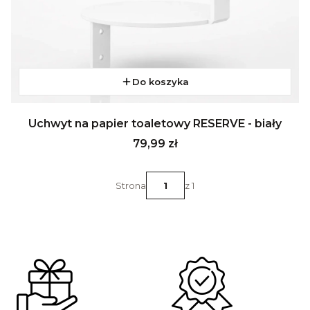
Do koszyka
Uchwyt na papier toaletowy RESERVE - biały
Cena
79,99 zł
Strona
z 1