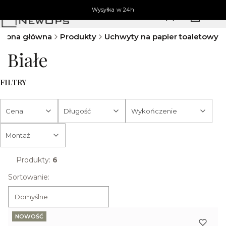
Wysyłka w 24h
Produkty 
Zaloguj się
Koszyk
M
trona główna
Produkty
Uchwyty na papier toaletowy
Białe
FILTRY
Cena
Długość
Wykończenie
Montaż
Koniec filtrów
Produkty:
6
Lista produktów
Sortowanie:
Domyślne
NOWOŚĆ