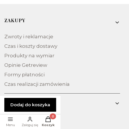
Linki w stopce
ZAKUPY
Zwroty i reklamacje
Czas i koszty dostawy
Produkty na wymiar
Opinie Getreview
Formy płatności
Czas realizacji zamówienia
INFORMACJE
Dodaj do koszyka
Polityka prywatności
Produkty w koszyku: 0. Zobacz szczegół
Menu
Zaloguj się
Koszyk
Regulamin