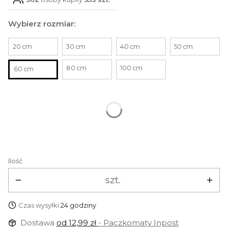
Wybierz rozmiar:
20 cm
30 cm
40 cm
50 cm
80 cm
100 cm
60 cm
Wybierz wieszak na ręcznik
Poszczególne warianty mogą różnić się ceną
Ilość
szt.
Czas wysyłki:
24 godziny
Dostawa
od 12,99 zł
- Paczkomaty Inpost