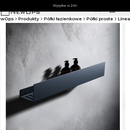
Wysyłka w 24h
Produkty 
Zaloguj się
Koszyk
M
NewOps
Produkty
Półki łazienkowe
Półki proste
Linea