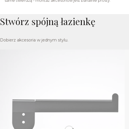
same twierdzą - montaż akcesoriów jest banalnie prosty.
Stwórz spójną łazienkę
Dobierz akcesoria w jednym stylu.