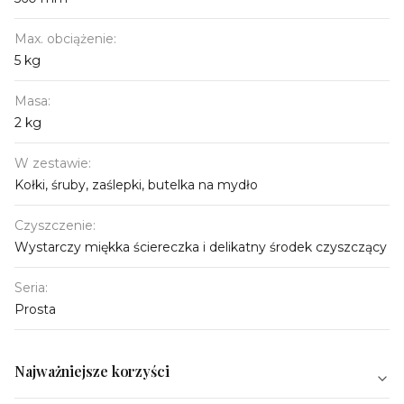
Max. obciążenie:
5 kg
Masa:
2 kg
W zestawie:
Kołki, śruby, zaślepki, butelka na mydło
Czyszczenie:
Wystarczy miękka ściereczka i delikatny środek czyszczący
Seria:
Prosta
Najważniejsze korzyści