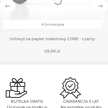
Do koszyka
Uchwyt na papier toaletowy CORE - czarny
Cena
59,99 zł
BUTELKA GRATIS
GWARANCJA 5 LAT
Dozownik na mydło w
Na wszystkie produkty