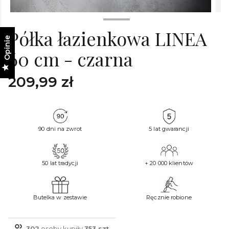
Półka łazienkowa LINEA
Opinie
60 cm - czarna
Cena
209,99 zł
90 dni na zwrot
5 lat gwarancji
50 lat tradycji
+ 20 000 klientów
Butelka w zestawie
Ręcznie robione
302
osoby kupiły
353 szt.