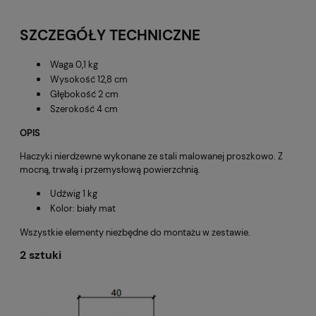
SZCZEGÓŁY TECHNICZNE
Waga 0,1 kg
Wysokość 12,8 cm
Głębokość 2 cm
Szerokość 4 cm
OPIS
Haczyki nierdzewne wykonane ze stali malowanej proszkowo. Z
mocną, trwałą i przemysłową powierzchnią.
Udźwig 1 kg
Kolor: biały mat
Wszystkie elementy niezbędne do montażu w zestawie.
2 sztuki