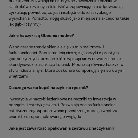
przestrzeni. Pozwalają na estetyczne zawieszenie ręczników,
szlafroków, czy innych tekstyliów, zapewniając im odpowiednią
cyrkulację powietrza, co jest niezbędne do ich szybkiego
wysychania. Ponadto, mogą służyć jako miejsce na akcesoria takie
jak gąbki czy myjki.
Jakie haczyki są Obecnie modne?
Współczesne trendy skłaniają się ku minimalizmowi i
funkcjonalności. Popularnością cieszą się haczyki o prostych,
geometrycznych formach, które wpisują się w nowoczesne, jak i
skandynawskie aranżacje łazienek. Modne są również haczyki w
stylu industrialnym, które doskonale komponują się z surowymi
wnętrzami.
Dlaczego warto kupić haczyki na ręcznik?
Inwestycja w haczyki łazienkowe na ręczniki to inwestycja w
porządek i estetykę łazienki. Pozwalają one na funkcjonalne i
estetyczne zagospodarowanie przestrzeni, dodając wnętrzu
charakteru i uporządkowanego wyglądu.
Jaka jest zawartość opakowania zestawu z haczykami?