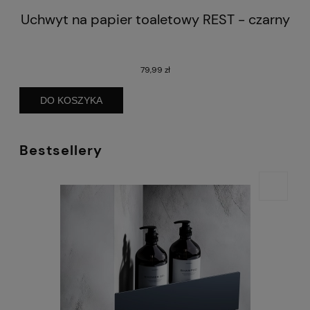
Uchwyt na papier toaletowy REST - czarny
P
79,99 zł
DO KOSZYKA
Bestsellery