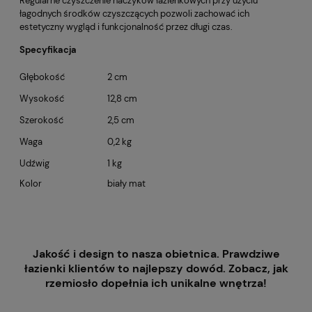
Regularne czyszczenie haczyków łazienkowych przy użyciu
łagodnych środków czyszczących pozwoli zachować ich
estetyczny wygląd i funkcjonalność przez długi czas.
Specyfikacja
Głębokość
2 cm
Wysokość
12,8 cm
Szerokość
2,5 cm
Waga
0,2 kg
Udźwig
1 kg
Kolor
biały mat
Jakość i design to nasza obietnica
. Prawdziwe
łazienki klientów to najlepszy dowód. Zobacz, jak
rzemiosło dopełnia ich unikalne wnętrza!