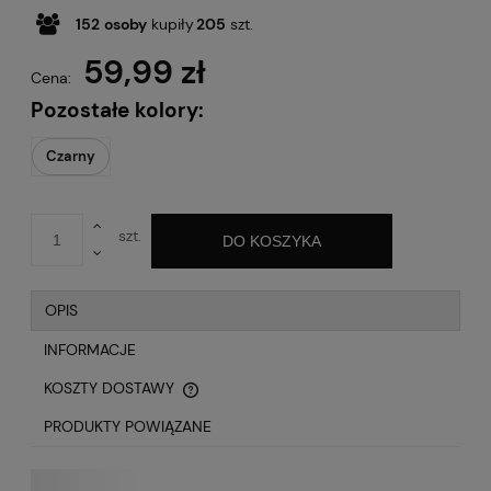
152
osoby
kupiły
205
szt.
59,99 zł
Cena:
Pozostałe kolory:
Czarny
szt.
DO KOSZYKA
OPIS
INFORMACJE
KOSZTY DOSTAWY
CENA NIE ZAWIERA EWENTUALNYCH KOSZTÓW
PŁATNOŚCI
PRODUKTY POWIĄZANE