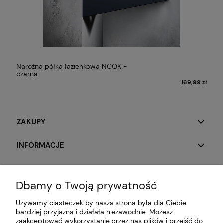
Narożna półka łazienkowa NOOK -
czarna
ł
169,99 zł
ZAKUPY
INFORMACJE
O NAS
Dbamy o Twoją prywatność
Używamy ciasteczek by nasza strona była dla Ciebie
bardziej przyjazna i działała niezawodnie. Możesz
zaakceptować wykorzystanie przez nas plików i przejść do