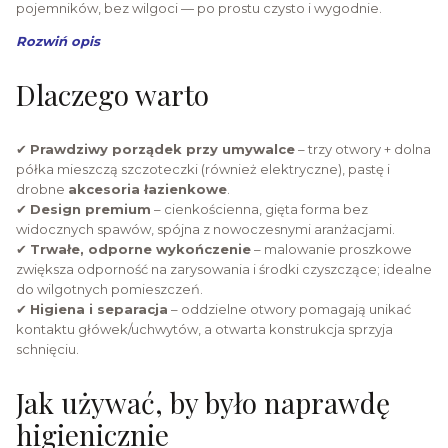
pojemników, bez wilgoci — po prostu czysto i wygodnie.
Rozwiń opis
Dlaczego warto
✔
Prawdziwy porządek przy umywalce
– trzy otwory + dolna
półka mieszczą szczoteczki (również elektryczne), pastę i
drobne
akcesoria łazienkowe
.
✔
Design premium
– cienkościenna, gięta forma bez
widocznych spawów, spójna z nowoczesnymi aranżacjami.
✔
Trwałe, odporne wykończenie
– malowanie proszkowe
zwiększa odporność na zarysowania i środki czyszczące; idealne
do wilgotnych pomieszczeń.
✔
Higiena i separacja
– oddzielne otwory pomagają unikać
kontaktu główek/uchwytów, a otwarta konstrukcja sprzyja
schnięciu.
Jak używać, by było naprawdę
higienicznie