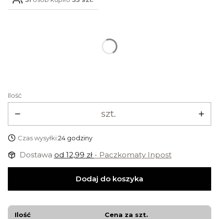
Wybierz wieszak na ręcznik
Poszczególne warianty mogą różnić się ceną
Ilość
szt.
Czas wysyłki:
24 godziny
Dostawa
od 12,99 zł
- Paczkomaty Inpost
Dodaj do koszyka
Ilość
Cena za szt.