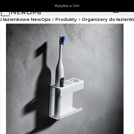
Wysyłka w 24h
Produkty 
Zaloguj się
Koszyk
M
ki łazienkowe NewOps
Produkty
Organizery do łazienki