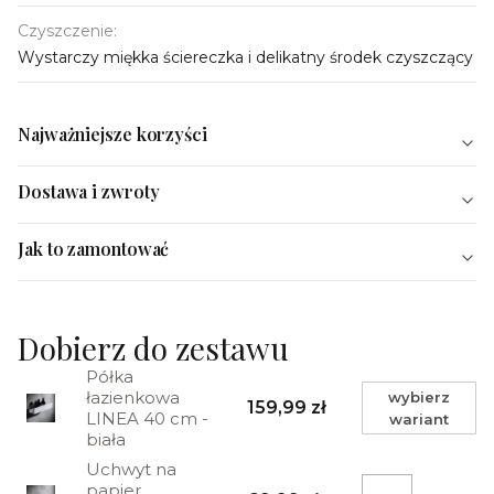
Czyszczenie:
Wystarczy miękka ściereczka i delikatny środek czyszczący
Najważniejsze korzyści
Dostawa i zwroty
Jak to zamontować
Dobierz do zestawu
Półka
łazienkowa
wybierz
159,99 zł
LINEA 40 cm -
wariant
biała
Uchwyt na
papier