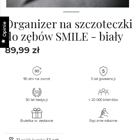
Organizer na szczoteczki
Opinie
do zębów SMILE - biały
Cena
89,99 zł
90 dni na zwrot
5 lat gwarancji
50 lat tradycji
+ 20 000 klientów
Butelka w zestawie
Ręcznie robione
31
osób kupiło
33 szt.