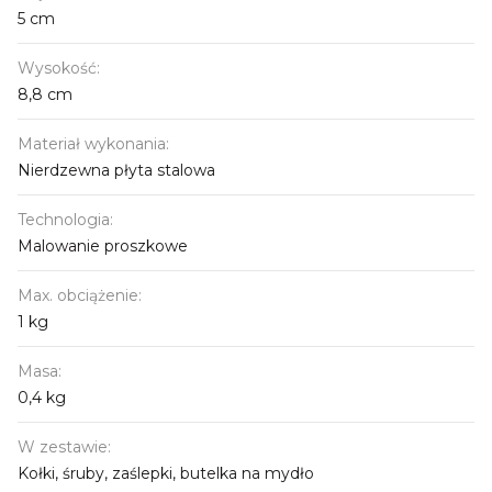
5 cm
Wysokość:
8,8 cm
Materiał wykonania:
Nierdzewna płyta stalowa
Technologia:
Malowanie proszkowe
Max. obciążenie:
1 kg
Masa:
0,4 kg
W zestawie:
Kołki, śruby, zaślepki, butelka na mydło