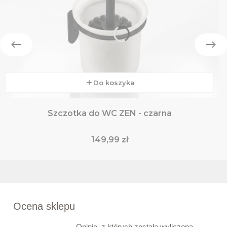
Do koszyka
Szczotka do WC ZEN - czarna
Cena
149,99 zł
Ocena sklepu
Opinie, z których została wyliczona