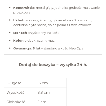
Konstrukcja:
metal gięty, jednolita grubość, malowanie
proszkowe
Układ:
pionowy, ścienny; górna listwa z 3 otworami,
centralna płyta nośna, dolna półka z listwą czołową.
Montaż:
przyścienny; na kołki
Kolor:
głęboki czarny mat.
Gwarancja:
5 lat
– standard jakości NewOps.
Dodaj do koszyka – wysyłka 24 h.
Długość
13 cm
Wysokość
8,8 cm
Głębokość
5 cm